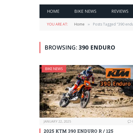
HOME
BIKE NEWS
REVIEWS
YOU ARE AT:
Home
Posts Tagged "390 end
»
BROWSING:
390 ENDURO
BIKE NEWS
JANUARY 22, 2025
2025 KTM 390 ENDURO R / 125