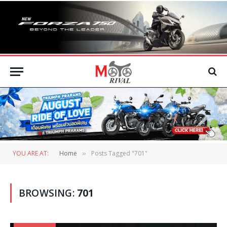
YOU ARE AT:
Home
Posts Tagged "701"
»
BROWSING:
701