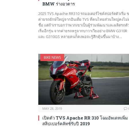
BMW ร่างอวตาร
2025 TVS Apache RR310 รถมอเตอร์ไซค์สปอร์ตตัวเริ่ม 
ค่ายรถยักษ์ใหญ่จากอินเดีย TVS ที่คนไทยส่วนใหญ่คงไม่ค
ชื่อ แต่ถ้าเราบอกว่าพวกเขาเป็นผู้ร่วมพัฒนาและผลิตรถตั
เริ่มอีกรุ่น จากค่ายรถหรูจากบาวาเวียอย่าง BMW G310R
และ G310GS หลายคนก็คงพอจะรู้สึกคุ้นขึ้นมาบ้าง…
BIKE NEWS
MAY 28, 2019
เปิดตัว TVS Apache RR 310 โฉมอัพเดทเพิ่ม
สลิปเปอร์คลัทช์รับปี 2019