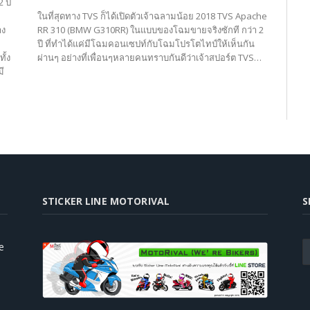
 ปี
ในที่สุดทาง TVS ก็ได้เปิดตัวเจ้าฉลามน้อย 2018 TVS Apache
าง
RR 310 (BMW G310RR) ในแบบของโฉมขายจริงซักที กว่า 2
ปี ที่ทำได้แค่มีโฉมคอนเซปท์กับโฉมโปรโตไทป์ให้เห็นกัน
ั้ง
ผ่านๆ อย่างที่เพื่อนๆหลายคนทราบกันดีว่าเจ้าสปอร์ต TVS…
มี
STICKER LINE MOTORIVAL
S
e