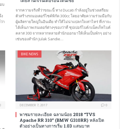
โดยสำนักเรนเดอร์อินโดนีเซีย
ตอบ
จากความจริงที่ว่าขณะนี้ ทาง Ducati กำลังอยู่ในช่วงเตรียม
่ง
ตัวสร้างรถมอเตอร์ไซค์พิกัด 300cc โดยอาศัยความร่วมมือกับ
ว่า
ผู้ผลิตรายใหญ่ในอินเดีย ทำให้ไม่น่าแปลกใจเท่าไหร่ ที่เราจะ
ได้เห็นภาพเรนเดอร์ต่างๆของว่าที่ ซุปเปอร์ไบค์/แน็คเก็ทไบค์
คลาส 300 จากหลากหลายสำนักออกมาให้เห็นเป็นพักๆ อย่าง
เช่นของสำนัก Julak Sandie…
BIKE NEWS
0
DECEMBER 7, 2017
0
พาชมรายละเอียด ฉลามน้อย 2018 “TVS
Apache RR 310” (BMW G310RR) หลังเปิด
ตัวอย่างเป็นทางการเริ่ม 1.03 แสนบาท