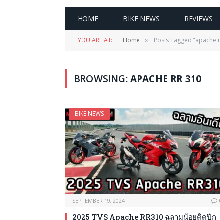
HOME
BIKE NEWS
REVIEWS
YOU ARE AT:
Home
Posts Tagged "apache r
»
BROWSING:
APACHE RR 310
BIKE NEWS
SEPTEMBER 19, 2024
2025 TVS Apache RR310 ฉลามน้อยติดปีก