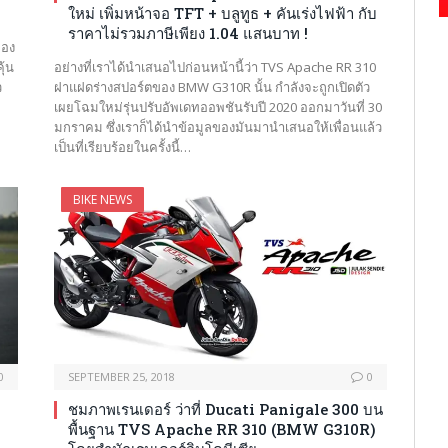
ใหม่ เพิ่มหน้าจอ TFT + บลูทูธ + คันเร่งไฟฟ้า กับ
ราคาไม่รวมภาษีเพียง 1.04 แสนบาท !
ของ
ุ้น
อย่างที่เราได้นำเสนอไปก่อนหน้านี้ว่า TVS Apache RR 310
ว
ฝาแฝดร่างสปอร์ตของ BMW G310R นั้น กำลังจะถูกเปิดตัว
เผยโฉมใหม่รุ่นปรับอัพเดทออพชันรับปี 2020 ออกมาวันที่ 30
มกราคม ซึ่งเราก็ได้นำข้อมูลของมันมานำเสนอให้เพื่อนแล้ว
เป็นที่เรียบร้อยในครั้งนี้…
BIKE NEWS
0
SEPTEMBER 25, 2018
0
ชมภาพเรนเดอร์ ว่าที่ Ducati Panigale 300 บน
พื้นฐาน TVS Apache RR 310 (BMW G310R)