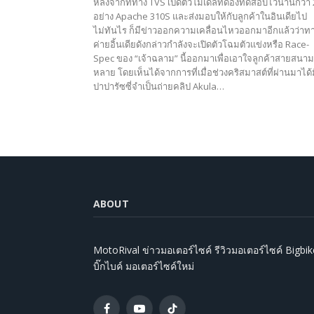
หลังจากที่ทาง TVS เปิดตัวโมเดลที่ดองทดสอบไว้นานกว่า 2
อย่าง Apache 310S และส่งมอบให้กับลูกค้าในอินเดียไป
ไม่ทันไร ก็มีข่าวออกความเคลื่อนไหวออกมาอีกแล้วว่าท
ค่ายอิ้นเดียดังกล่าวกำลังจะเปิดตัวโฉมตัวแข่งหรือ Race-
Spec ของ “เจ้าฉลาม” นี้ออกมาเพื่อเอาใจลูกค้าสายสนามท
หลาย โดยเห็นได้จากการที่เมื่อช่วงคริสมาสต์ที่ผ่านมาได้
ปาปารัซซี่จำเป็นถ่ายคลิป Akula…
ABOUT
MotoRival ข่าวมอเตอร์ไซค์ รีวิวมอเตอร์ไซค์ Bigbik
บิ๊กไบค์ มอเตอร์ไซค์ใหม่
Facebook
YouTube
TikTok