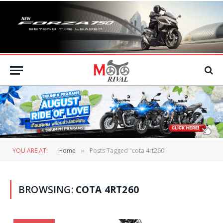
YOU ARE AT:
Home
Posts Tagged "cota 4rt260"
»
BROWSING:
COTA 4RT260