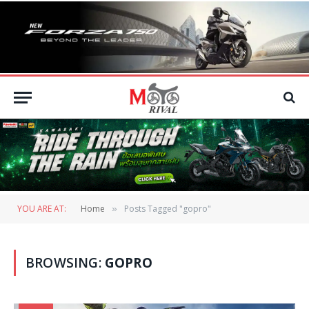
YOU ARE AT:
Home
Posts Tagged "gopro"
»
BROWSING:
GOPRO