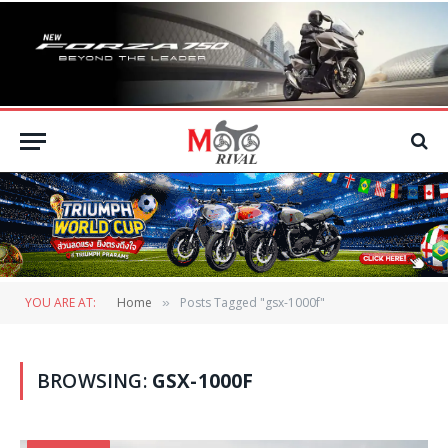
YOU ARE AT:
Home
Posts Tagged "gsx-1000f"
»
BROWSING:
GSX-1000F