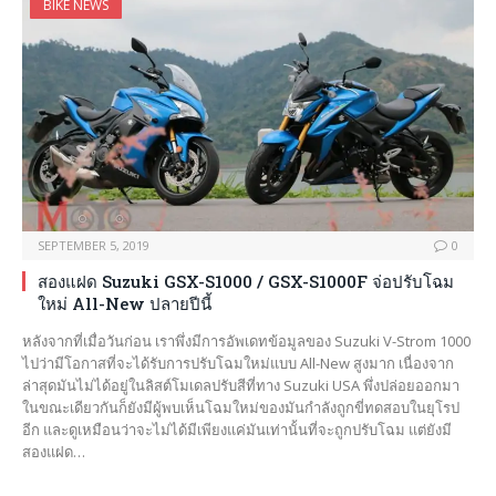
BIKE NEWS
SEPTEMBER 5, 2019
0
สองแฝด Suzuki GSX-S1000 / GSX-S1000F จ่อปรับโฉม
ใหม่ All-New ปลายปีนี้
หลังจากที่เมื่อวันก่อน เราพึ่งมีการอัพเดทข้อมูลของ Suzuki V-Strom 1000
ไปว่ามีโอกาสที่จะได้รับการปรับโฉมใหม่แบบ All-New สูงมาก เนื่องจาก
ล่าสุดมันไม่ได้อยู่ในลิสต์โมเดลปรับสีที่ทาง Suzuki USA พึ่งปล่อยออกมา
ในขณะเดียวกันก็ยังมีผู้พบเห็นโฉมใหม่ของมันกำลังถูกขี่ทดสอบในยุโรป
อีก และดูเหมือนว่าจะไม่ได้มีเพียงแค่มันเท่านั้นที่จะถูกปรับโฉม แต่ยังมี
สองแฝด…