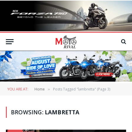
YOU ARE AT:
Home
Posts Tagged "lambretta" (Page 3)
»
BROWSING:
LAMBRETTA