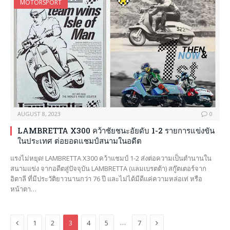
MOTORSPORT
AUGUST 8, 2023
0
LAMBRETTA X300 คว้าชัยชนะอัยดับ 1-2 รายการแข่งขัน
ในประเทศ ต่อยอดแชมป์สนามในอดีต
แรงไม่หยุด! LAMBRETTA X300 คว้าแชมป์ 1-2 ส่งต่อความเป็นตำนานใน
สนามแข่ง จากอดีตสู่ปัจจุบัน LAMBRETTA (แลมเบรตต้า) สกู๊ตเตอร์จาก
อิตาลี ที่มีประวัติยาวนานกว่า 76 ปี และไม่ได้มีดีแค่ความหล่อเท่ หรือ
หน้าตา…
Previous
Next
…
1
2
3
4
5
7