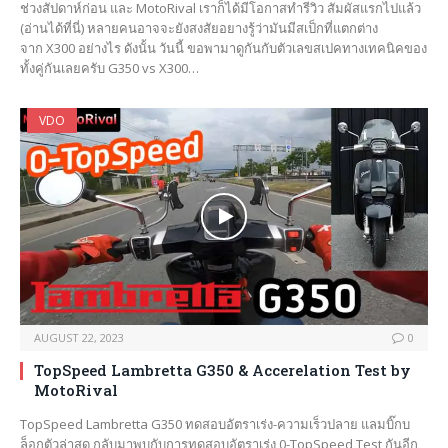
ช่วงสัปดาห์ก่อน และ MotoRival เราก็ได้มีโอกาสทำรีวิว สัมผัสแรกไปแล้ว
(อ่านได้ที่นี่) หลายคนอาจจะยังสงสัยอยางรู้ว่ามันมีสเป็กที่แตกต่าง
จาก X300 อย่างไร ดังนั้น วันนี้ ขอพามาดูกันกับตัวเลขสเปคทางเทคนิคของ
ทั้งคู่กันเลยครับ G350 vs X300…
VDO
AUGUST 22, 2023
0
TopSpeed Lambretta G350 & Accerelation Test by
MotoRival
TopSpeed Lambretta G350 ทดสอบอัตราเร่ง-ความเร็วปลาย แลมบิ๊กบ
ล็อกตัวล่าสุด กลับมาพบกับการทดสอบอัตราเร่ง 0-TopSpeed Test กันอีก