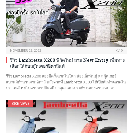
NOVEMBER 23, 2023
0
รีวิว Lambretta X200 พิกัดใหม่ สาย New Entry เพิ่มทาง
เลือกให้กับสกู๊ตเตอร์อิตาลีแท้
รีวิว Lambretta X200 ลองขี่ครั้งแรกในโลก น้องเล็กพันธุ์ X สกู๊ตเตอร์
แบรนด์ตำนานจากอิตาลี หลังจากที่ Lambretta X300 ได้เปิดตัวทำตลาดใน
ประเทศไทยไปครบขวบปีพอดี ล่าสุด แลมเบรตต้า ฉลองครบรอบ 76…
BIKE NEWS