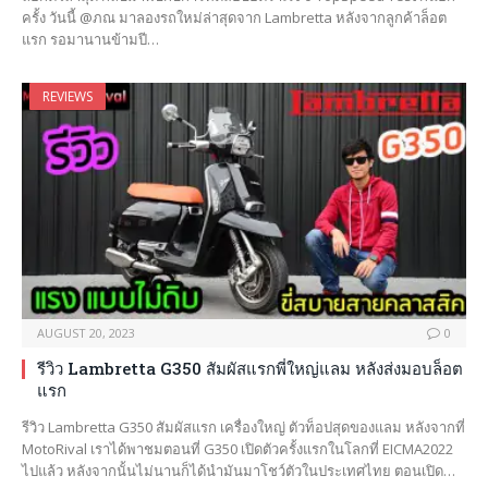
ครั้ง วันนี้ @ภณ มาลองรถใหม่ล่าสุดจาก Lambretta หลังจากลูกค้าล็อต
แรก รอมานานข้ามปี…
REVIEWS
AUGUST 20, 2023
0
รีวิว Lambretta G350 สัมผัสแรกพี่ใหญ่แลม หลังส่งมอบล็อต
แรก
รีวิว Lambretta G350 สัมผัสแรก เครื่องใหญ่ ตัวท็อปสุดของแลม หลังจากที่
MotoRival เราได้พาชมตอนที่ G350 เปิดตัวครั้งแรกในโลกที่ EICMA2022
ไปแล้ว หลังจากนั้นไม่นานก็ได้นำมันมาโชว์ตัวในประเทศไทย ตอนเปิด…