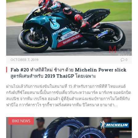
OCTOBER 7, 2019
0
Fab #20 ทำสถิติใหม่ ช้างฯ ด้วย Michelin Power slick
สูตรพิเศษสำหรับ 2019 ThaiGP โดยเฉพาะ
ผ่านไปแล้วกับการแข่งขันในสนามที่ 15 สำหรับรายการพีทีที ไทยแลนด์
กรังด์ปรีซ์โดยสนามนี้เป็นการขับเคี่ยวกันระหว่างมาร์ค มาร์เกซ ยอดนักบิด
สแปนิช จากทีม เรปโซล ฮอนด้า ผู้ที่ลุ้นตำแหน่งแชมป์รายการโมโตจีพีกับ
ฟาบิโอ กวาร์ตาราโร รุกกี้ชาวฝรั่งเศสจากทีม ปิโตรนาส ยามาฮ่า…
BIKE NEWS