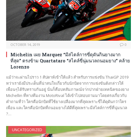
OCTOBER 14, 2019
0
Michelin เผย Marquez “มีสไตล์การขี่ดุดันกินยางมาก
ที่สุด” ตรงข้าม Quartataro “สไตล์ขี่นุ่มนวลถนอมยาง” คล้าย
Lorenzo
แม้ว่าจะผ่านไปราว 1 สัปดาห์เข้าให้แล้ว สำหรับการแข่งขัน ThaiGP 2019
ทว่าเรายังมีประเด็นที่น่าสนใจเกี่ยวกับนักบิดจากการแข่งขันดังกล่าวให้
เพื่อนๆได้รับทราบกันอยู่ นั่นก็คือบทสัมภาษณ์จา่กปากฝ่ายเทคนิคของยาง
Michellin ที่ทางทีมงาน MotoRival ได้เข้าไปสอบถามมาโดยตรงเกี่ยวกับ
คำถามที่ว่า ใครคือนักบิดที่ใช้ยางเปลืองมากที่สุดเพราะขี่ได้ดุดันกว่าใคร
เพื่อน และใครคือนักบิดที่ถนอมยางได้ดีที่สุดเพราะมีสไตล์การขี่ที่นุ่มนวล
?…
UNCATEGORIZED