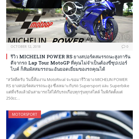
OCTOBER 12, 2018
0
รีวิว MICHELIN POWER RS ยางสปอร์ตสมรรถนะสูงการัน
ตีจากรถ Lap Tour MotoGP ที่คุณไม่จำเป็นต้องขี่ซุปเปอร์
ไบค์ ก็สัมผัสสมรรถนะอันยอดเยี่ยมของรถคุณได้
“สวัสดีครับ วันนี้ทีมงาน MotoRival จะขอมารีวิวยาง MICHELIN POWER
RS ยางสปอร์ตสมรรถนะสูง ซึ่งเหมาะกับรถ Supersport และ Superbike
แต่ที่จริงแล้วมันสามารถใส่ได้กับรถเกือบทุกรุ่นทุกสไตล์ ในพิกัดตั้งแต่
250cc…
MOTORSPORT