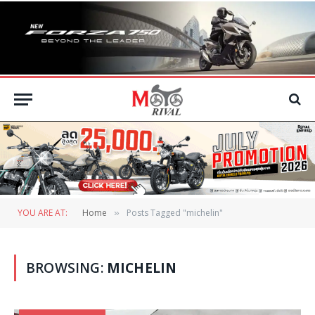
YOU ARE AT:
Home
Posts Tagged "michelin"
»
BROWSING:
MICHELIN