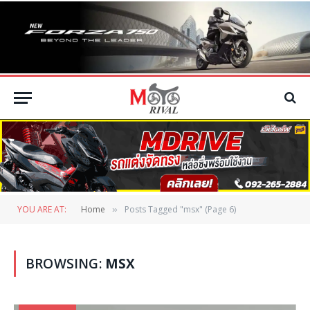
YOU ARE AT:
Home
Posts Tagged "msx" (Page 6)
»
BROWSING:
MSX