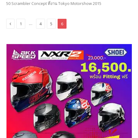
50 Scrambler Concept ที่งาน Tokyo Motorshow 2015
Previous
…
1
4
5
6