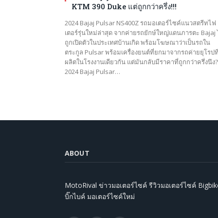
KTM 390 Duke แต่ถูกกว่าครึ่ง!!!
2024 Bajaj Pulsar NS400Z รถมอเตอร์ไซค์แนวสตรีทไฟ
เตอร์รุ่นใหม่ล่าสุด จากค่ายรถยักษ์ใหญ่แดนภารตะ Bajaj 
ถูกเปิดตัวในประเทศบ้านเกิด พร้อมโฆษณาว่าเป็นรถใน
ตระกูล Pulsar พร้อมเครื่องยนต์ที่ยกมาจากรถค่ายยุโรปที
ผลิตในโรงงานเดียวกัน แต่มันกลับมีราคาที่ถูกกว่าครึ่งนึง?
2024 Bajaj Pulsar…
ABOUT
MotoRival ข่าวมอเตอร์ไซค์ รีวิวมอเตอร์ไซค์ Bigbik
บิ๊กไบค์ มอเตอร์ไซค์ใหม่