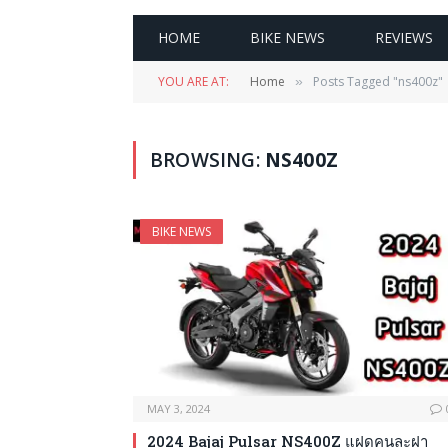
HOME
BIKE NEWS
REVIEWS
YOU ARE AT:
Home
Posts Tagged "ns400z"
»
BROWSING:
NS400Z
BIKE NEWS
MAY 3, 2024
2024 Bajaj Pulsar NS400Z แฝดคนละฝา