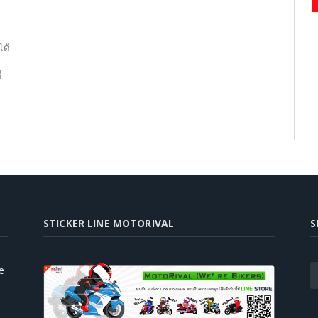
ได้
่
STICKER LINE MOTORIVAL
S
e