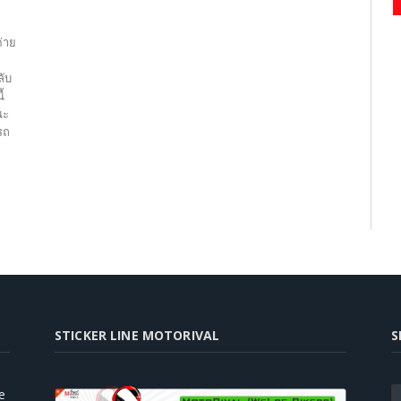
่าย
ับ
้
ณะ
รถ
STICKER LINE MOTORIVAL
S
e