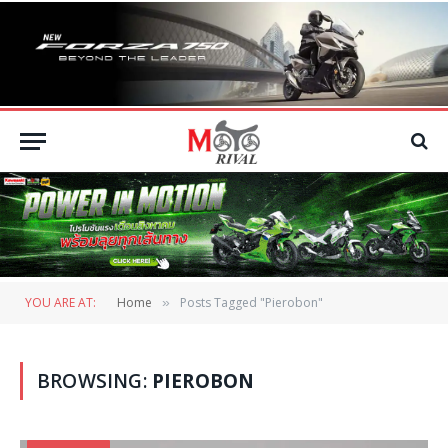
YOU ARE AT:
Home
Posts Tagged "Pierobon"
»
BROWSING:
PIEROBON