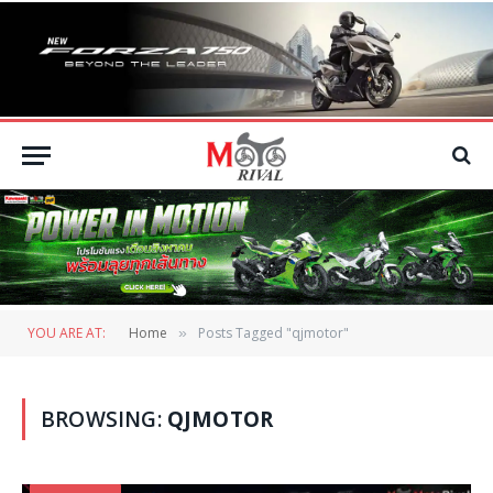
YOU ARE AT:
Home
Posts Tagged "qjmotor"
»
BROWSING:
QJMOTOR