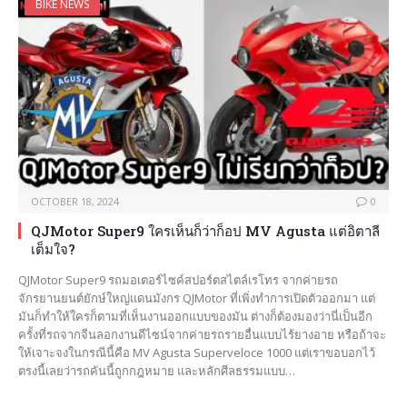
BIKE NEWS
OCTOBER 18, 2024
0
QJMotor Super9 ใครเห็นก็ว่าก็อป MV Agusta แต่อิตาลี
เต็มใจ?
QJMotor Super9 รถมอเตอร์ไซค์สปอร์ตสไตล์เรโทร จากค่ายรถ
จักรยานยนต์ยักษ์ใหญ่แดนมังกร QJMotor ที่เพิ่งทำการเปิดตัวออกมา แต่
มันก็ทำให้ใครก็ตามที่เห็นงานออกแบบของมัน ต่างก็ต้องมองว่านี่เป็นอีก
ครั้งที่รถจากจีนลอกงานดีไซน์จากค่ายรถรายอื่นแบบไร้ยางอาย หรือถ้าจะ
ให้เจาะจงในกรณีนี้คือ MV Agusta Superveloce 1000 แต่เราขอบอกไว้
ตรงนี้เลยว่ารถคันนี้ถูกกฎหมาย และหลักศีลธรรมแบบ…