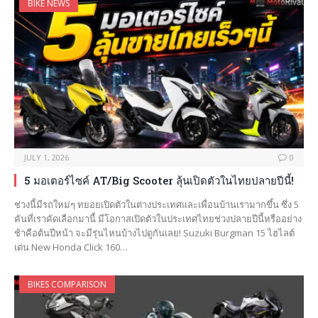
BIKE NEWS
JULY 1, 2026
0
5 มอเตอร์ไซค์ AT/Big Scooter ลุ้นเปิดตัวในไทยปลายปีนี้!
ช่วงนี้มีรถใหม่ๆ ทยอยเปิดตัวในต่างประเทศและเพื่อนบ้านเรามากขึ้น ซึ่ง 5
คันที่เราคัดเลือกมานี้ มีโอกาสเปิดตัวในประเทศไทยช่วงปลายปีนี้หรืออย่าง
ช้าคือต้นปีหน้า จะมีรุ่นไหนบ้างไปดูกันเลย! Suzuki Burgman 15 ไฮไลต์
เด่น New Honda Click 160…
BIKES COMPARISON