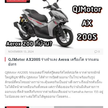
NOVEMBER 13, 2024
0
QJMotor AX200S ร่างจำแลง Aerox เครื่องโต จากแดน
มังกร
QJMotor AX200S รถมอเตอร์ไซค์สกู๊ตเตอร์สไตล์สปอร์ต จากค่ายรถยักษ์
ใหญ่สัญชาติจีน QJMotor ได้ทำการเปิดตัวออกมาในโรป พร้อมกับรูป
ลักษณ์ที่คนไทยอย่างเราน่าจะคุ้นเคยกันเป็นอย่างดี เพราะถึงแม้รถคันนี้จะ
ไม่ได้มีหน้าตาเหมือนกันทั้งหมด แต่เราก็ต้องยอมรับว่ามันมีเส้นสายการ
ออกแบบ ที่คล้ายคลึงกับรถจากค่ายส้อมเสียงอย่าง Yamaha Aerox 155 อยู่
ไม่น้อยเลย เพราะต่อให้ไม่ได้พูดออกมาโดยตรง…