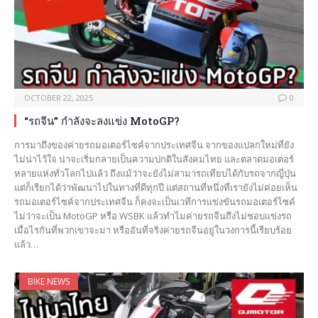
OCTOBER 22, 2025
0
“รถจีน” กำลังจะลงแข่ง MotoGP?
การมาถึงของค่ายรถมอเตอร์ไซค์จากประเทศจีน จากของแปลกใหม่ที่ยัง
ไม่น่าไว้ใจ น่าจะเริ่มกลายเป็นความปกติในสังคมไทย และตลาดมอเตอร์
หลายแห่งทั่วโลกไปแล้ว ถึงแม้ว่าจะยังไม่สามารถเทียบได้กับรถจากญี่ปุ่น
แต่ก็เรียกได้ว่าพัฒนาไปในทางที่ดีทุกปี แต่สถานที่หนึ่งที่เรายังไม่ค่อยเห็น
รถมอเตอร์ไซค์จากประเทศจีน ก็คงจะเป็นเวทีการแข่งขันรถมอเตอร์ไซค์
ไม่ว่าจะเป็น MotoGP หรือ WSBK แล้วทำไมค่ายรถจีนถึงไม่ชอบแข่งรถ
เมื่อไรกันที่พวกเขาจะมา หรืออันที่จริงค่ายรถจีนอยู่ในวงการนี้เรียบร้อย
แล้ว…
BIKE NEWS