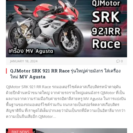
JANUARY 18, 2024
0
QJMotor SRK 921 RR Race รุ่นใหญ่ค่ายมังกร ใส่เครื่อง
ใหม่ MV Agusta
QJMotor SRK 921 RR Race รถมอเตอร์ไซค์คลาสเกือบลิตรหน้าตาดุดัน
ด้วยปีกด้านหน้าขนาดใหญ่ จากค่ายรถรายใหญ่แดนมังกร QJMotor ที่เป็น
ผลงานจากความร่วมมือกับค่ายรถอิตาลีสายหรู MV Agusta ในการแบ่งปัน
พื้นฐานของรถมอเตอร์ไซค์ร่วมกัน จนกลายเป็นสปอร์ตคลาสเกือบลิตร
สัญชาติจีน ที่เราพูดได้เต็มปากเลยว่ามันเป็นรถที่มีความเป็นอิตาลีมากกว่า
ความเป็นจีนเสียอีก QJMotor…
BIKE NEWS