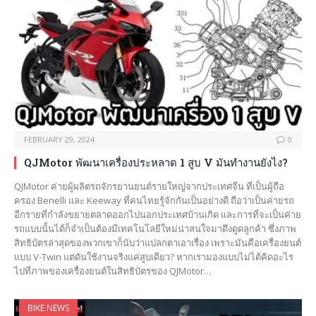
FEBRUARY 29, 2024
0
QJMotor พัฒนาเครื่องประหลาด 1 สูบ V มันทำงานยังไง?
QJMotor ค่ายผู้ผลิตรถจักรยานยนต์รายใหญ่จากประเทศจีน ที่เป็นผู้ถือ
ครอง Benelli และ Keeway ที่คนไทยรู้จักกันเป็นอย่างดี ถือว่าเป็นค่ายรถ
อีกรายที่กำลังขยายตลาดออกไปนอกประเทศบ้านเกิด และการที่จะเป็นค่าย
รถแบบนั้นได้ก็จำเป็นต้องมีเทคโนโลยีใหม่น่าสนใจมาดึงดูดลูกค้า ซึ่งภาพ
สิทธิบัตรล่าสุดของพวกเขาก็นับว่าแปลกตาเอาเรื่อง เพราะมันคือเครื่องยนต์
แบบ V-Twin แต่ดันใช้งานจริงแค่สูบเดียว? หากเรามองแบบไม่ได้คิดอะไร
ไปที่ภาพของเครื่องยนต์ในสิทธิบัตรของ QJMotor…
BIKE NEWS