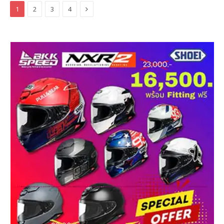
Next
1
2
3
4