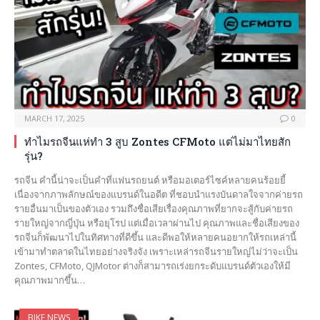
MARCH 17, 2025
0
ทำไมรถจีนแห่ทำ 3 สูบ Zontes CFMoto แต่ไม่มาไทยสัก
รุ่น?
รถจีน คำนี้น่าจะเป็นคำที่แฟนรถยนต์ หรือมอเตอร์ไซค์หลายคนร้อยยี้
เนื่องจากภาพลักษณ์ของแบรนด์ในอดีต ที่ชอบนำแรงบันดาลใจจากค่ายรถ
รายอื่นมาเป็นของตัวเอง รวมถึงชื่อเสียเรื่องคุณภาพที่ยากจะสู้กับค่ายรถ
รายใหญ่จากญี่ปุ่น หรือยุโรป แต่เมื่อเวลาผ่านไป คุณภาพและชื่อเสียงของ
รถจีนก็พัฒนาไปในทิศทางที่ดีขึ้น และดีพอให้หลายคนอยากให้รถเหล่านี้
เข้ามาทำตลาดในไทยอย่างจริงจัง เพราะเหล่ารถจีนรายใหญ่ไม่ว่าจะเป็น
Zontes, CFMoto, QJMotor ต่างก็สามารถเร่งยกระดับแบรนด์ตัวเองให้มี
คุณภาพมากขึ้น…
BIKE NEWS