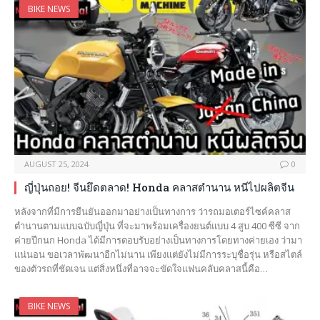
BIKE NEWS
AUGUST 25, 2024
0
ญี่ปุ่นถอย! จีนยึดตลาด! Honda คลาสตำนาน หนีไปผลิตจีน
หลังจากที่มีการยืนยันออกมาอย่างเป็นทางการ ว่ารถมอเตอร์ไซค์คลาส
ตำนานตามแบบฉบับญี่ปุ่น ที่จะมาพร้อมเครื่องยนต์แบบ 4 สูบ 400 ซีซี จาก
ค่ายปีกนก Honda ได้มีการตอบรับอย่างเป็นทางการโดยทางค่ายเอง ว่ามา
แน่นอน ขอเวลาพัฒนาอีกไม่นาน เพียงแต่ยังไม่มีการระบุชื่อรุ่น หรือสไตล์
ของตัวรถที่ชัดเจน แต่สิ่งหนึ่งที่อาจจะขัดใจแฟนคลับคลาสนี้คือ…
BIKE NEWS