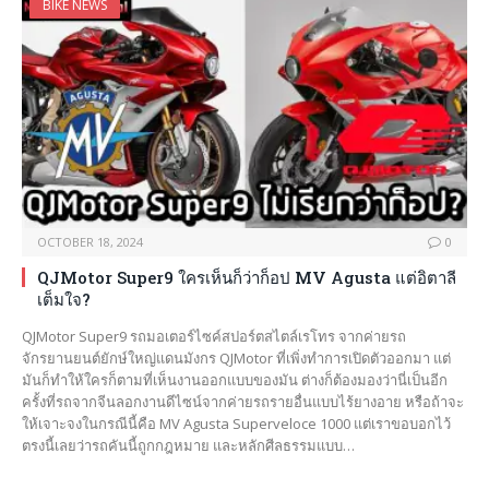
BIKE NEWS
OCTOBER 18, 2024
0
QJMotor Super9 ใครเห็นก็ว่าก็อป MV Agusta แต่อิตาลี
เต็มใจ?
QJMotor Super9 รถมอเตอร์ไซค์สปอร์ตสไตล์เรโทร จากค่ายรถ
จักรยานยนต์ยักษ์ใหญ่แดนมังกร QJMotor ที่เพิ่งทำการเปิดตัวออกมา แต่
มันก็ทำให้ใครก็ตามที่เห็นงานออกแบบของมัน ต่างก็ต้องมองว่านี่เป็นอีก
ครั้งที่รถจากจีนลอกงานดีไซน์จากค่ายรถรายอื่นแบบไร้ยางอาย หรือถ้าจะ
ให้เจาะจงในกรณีนี้คือ MV Agusta Superveloce 1000 แต่เราขอบอกไว้
ตรงนี้เลยว่ารถคันนี้ถูกกฎหมาย และหลักศีลธรรมแบบ…