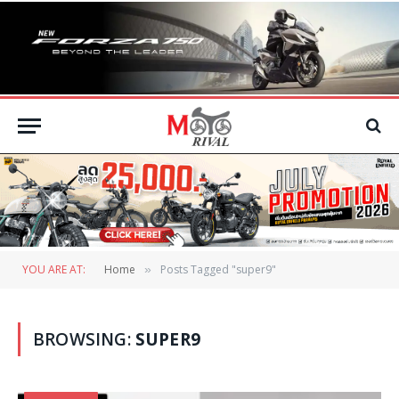
YOU ARE AT:
Home
Posts Tagged "super9"
»
BROWSING:
SUPER9