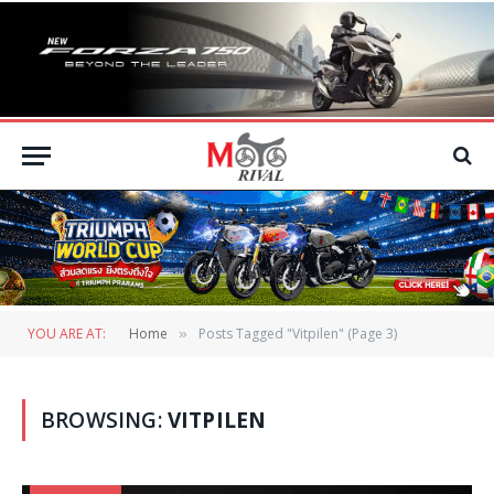
YOU ARE AT:
Home
Posts Tagged "Vitpilen" (Page 3)
»
BROWSING:
VITPILEN