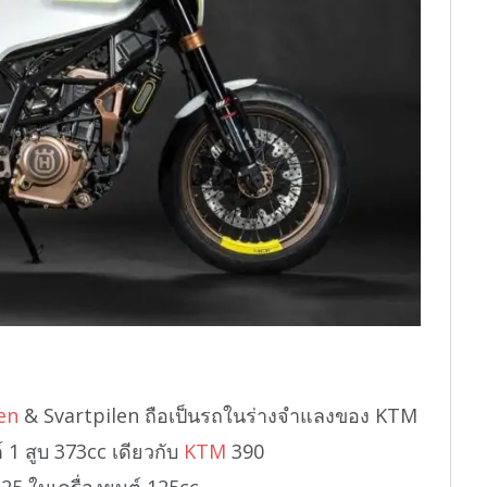
len
& Svartpilen ถือเป็นรถในร่างจำแลงของ KTM
์ 1 สูบ 373cc เดียวกับ
KTM
390