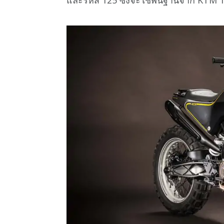
และรหัส 125 ซึ่งจะใช้พื้นฐานจาก KTM 1