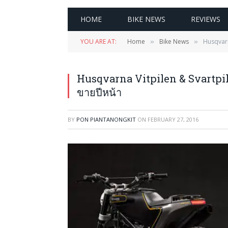
HOME
BIKE NEWS
REVIEWS
YOU ARE AT:
Home
Bike News
Husqvarn
»
»
Husqvarna Vitpilen & Svartpilen
ขายปีหน้า
BY
PON PIANTANONGKIT
ON
FEBRUARY 27, 2016