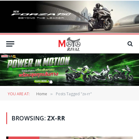
YOU ARE AT:
Home
Posts Tagged "zx-rr"
»
BROWSING:
ZX-RR