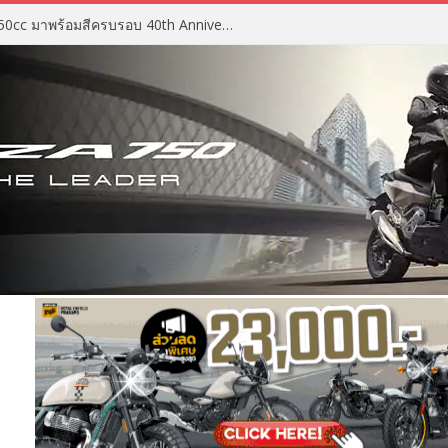
2027 Suzuki GSX-R750 สปอร์ต 750cc มาพร้อมสีครบรอบ 40th Anniversary