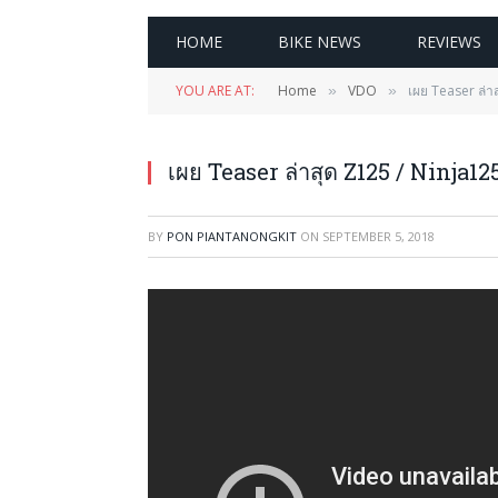
HOME
BIKE NEWS
REVIEWS
YOU ARE AT:
Home
VDO
เผย Teaser ล่าส
»
»
เผย Teaser ล่าสุด Z125 / Ninja125 
BY
PON PIANTANONGKIT
ON
SEPTEMBER 5, 2018