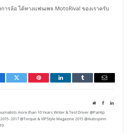
งการล้อ ได้ทางแฟนเพจ MotoRival ของเราครับ
cebook
Twitter
Pinterest
LinkedIn
Tumblr
Email
Website
Facebook
LinkedIn
urnalists more than 10 Years Writer & Test Driver @Pantip
 2015- 2017 @Torque & VIPStyle Magazine 2015 @Autospinn
10