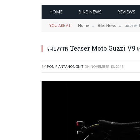
HOME
BIKE NEWS
REVIEWS
YOU ARE AT:
Home
Bike News
เผยภาพ T
»
»
เผยภาพ Teaser Moto Guzzi V9 เต
BY
PON PIANTANONGKIT
ON
NOVEMBER 13, 2015