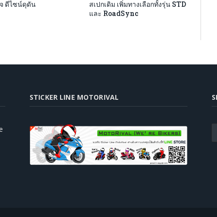
จ ดีไซน์ดุดัน
สเปกเดิม เพิ่มทางเลือกทั้งรุ่น STD
และ RoadSync
STICKER LINE MOTORIVAL
S
e