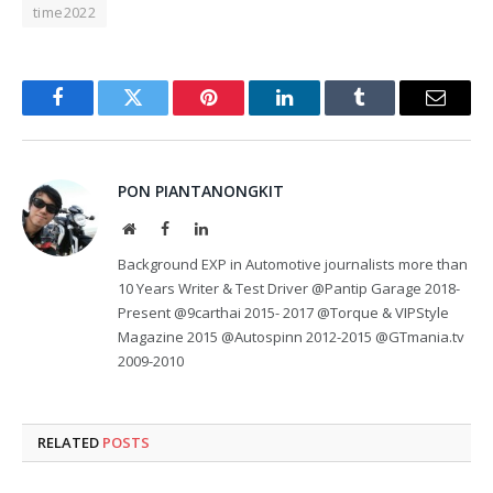
time2022
Facebook
Twitter
Pinterest
LinkedIn
Tumblr
Email
PON PIANTANONGKIT
Website
Facebook
LinkedIn
Background EXP in Automotive journalists more than
10 Years Writer & Test Driver @Pantip Garage 2018-
Present @9carthai 2015- 2017 @Torque & VIPStyle
Magazine 2015 @Autospinn 2012-2015 @GTmania.tv
2009-2010
RELATED
POSTS