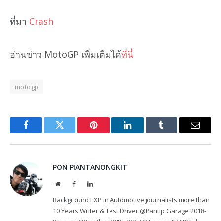
ที่มา
Crash
อ่านข่าว MotoGP เพิ่มเติมได้
ที่นี่
motogp
Facebook
Twitter
Pinterest
LinkedIn
Tumblr
Email
PON PIANTANONGKIT
Website
Facebook
LinkedIn
Background EXP in Automotive journalists more than
10 Years Writer & Test Driver @Pantip Garage 2018-