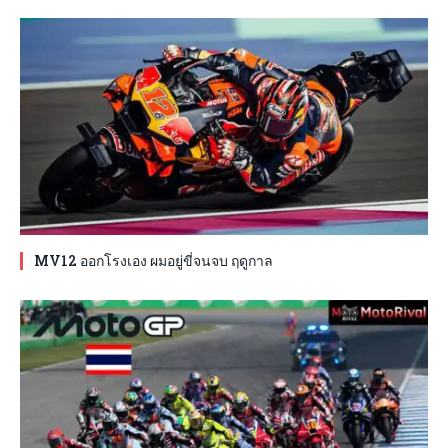
MV12 ออกโรงเอง ผมอยู่ขี่จนจบ ฤดูกาล