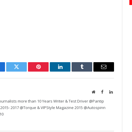
cebook
Twitter
Pinterest
LinkedIn
Tumblr
Email
Website
Facebook
LinkedIn
urnalists more than 10 Years Writer & Test Driver @Pantip
 2015- 2017 @Torque & VIPStyle Magazine 2015 @Autospinn
10