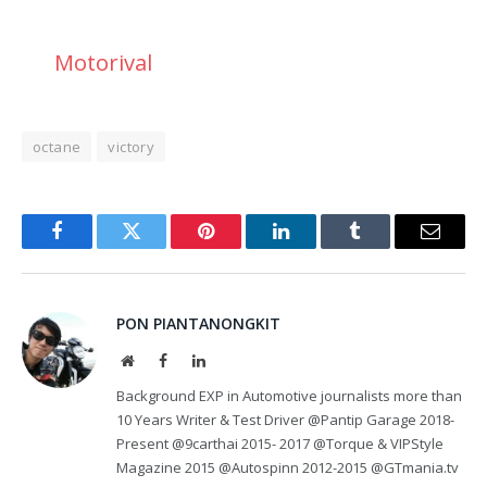
Motorival
octane
victory
Facebook
Twitter
Pinterest
LinkedIn
Tumblr
Email
PON PIANTANONGKIT
Website
Facebook
LinkedIn
Background EXP in Automotive journalists more than
10 Years Writer & Test Driver @Pantip Garage 2018-
Present @9carthai 2015- 2017 @Torque & VIPStyle
Magazine 2015 @Autospinn 2012-2015 @GTmania.tv