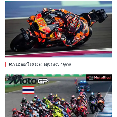
MV12 ออกโรงเอง ผมอยู่ขี่จนจบ ฤดูกาล