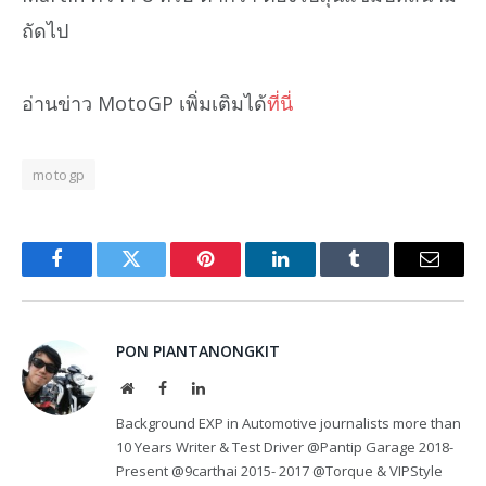
ถัดไป
อ่านข่าว MotoGP เพิ่มเติมได้
ที่นี่
motogp
Facebook
Twitter
Pinterest
LinkedIn
Tumblr
Email
PON PIANTANONGKIT
Website
Facebook
LinkedIn
Background EXP in Automotive journalists more than
10 Years Writer & Test Driver @Pantip Garage 2018-
Present @9carthai 2015- 2017 @Torque & VIPStyle