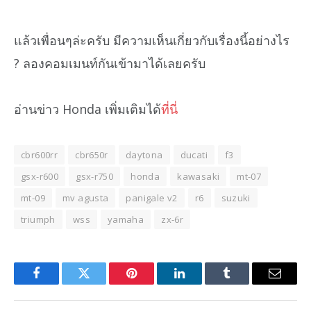
แล้วเพื่อนๆล่ะครับ มีความเห็นเกี่ยวกับเรื่องนี้อย่างไร
? ลองคอมเมนท์กันเข้ามาได้เลยครับ
อ่านข่าว Honda เพิ่มเติมได้
ที่นี่
cbr600rr
cbr650r
daytona
ducati
f3
gsx-r600
gsx-r750
honda
kawasaki
mt-07
mt-09
mv agusta
panigale v2
r6
suzuki
triumph
wss
yamaha
zx-6r
Facebook
Twitter
Pinterest
LinkedIn
Tumblr
Email