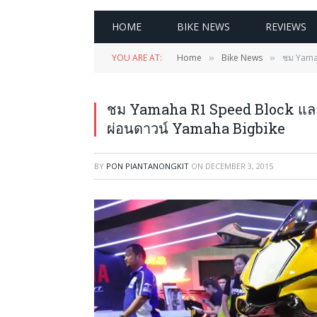
HOME
BIKE NEWS
REVIEWS
YOU ARE AT:
Home
Bike News
ชม Yamah
»
»
ชม Yamaha R1 Speed Block และ
ผ่อนดาวน์ Yamaha Bigbike
BY
PON PIANTANONGKIT
ON
DECEMBER 3, 2015