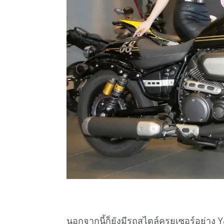
นอกจากนี้ก็ยังมีรถสไตล์ครุยเซอร์อย่าง