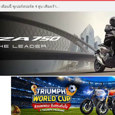
ZX Moto 500RR ราคา เตรียมเปิด เดือนนี้ ซูเปอร์สปอร์ต 4 สูบ เสียงเร้าใจ ดีไซน์ดุดัน