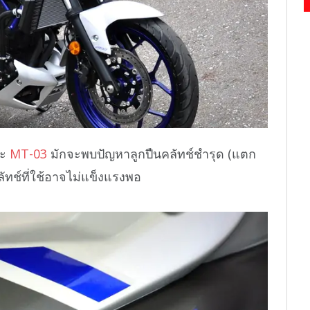
ะ
MT-03
มักจะพบปัญหาลูกปืนคลัทช์ชำรุด (แตก
นคลัทช์ที่ใช้อาจไม่แข็งแรงพอ