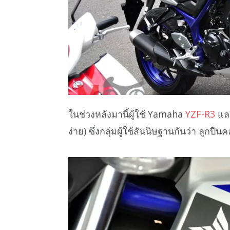
ในช่วงหลังมานี้ผู้ใช้ Yamaha
YZF-R3
แล
ง่าย) ซึ่งกลุ่มผู้ใช้สันนิษฐานกันว่า ลูกปื