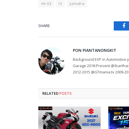
mt-03
r3
yamaha
SHARE.
Fa
PON PIANTANONGKIT
Background EXP in Automotive jo
Garage 2018-Present @9carthai
2012-2015 @GTmania.tv 2009-20
RELATED
POSTS