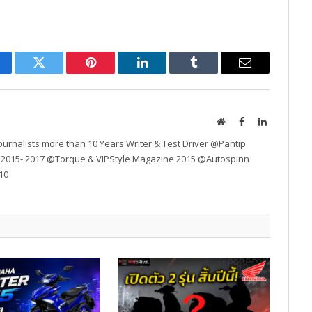
cebook
Twitter
Pinterest
LinkedIn
Tumblr
Email
Website
Facebook
LinkedIn
urnalists more than 10 Years Writer & Test Driver @Pantip
 2015- 2017 @Torque & VIPStyle Magazine 2015 @Autospinn
10