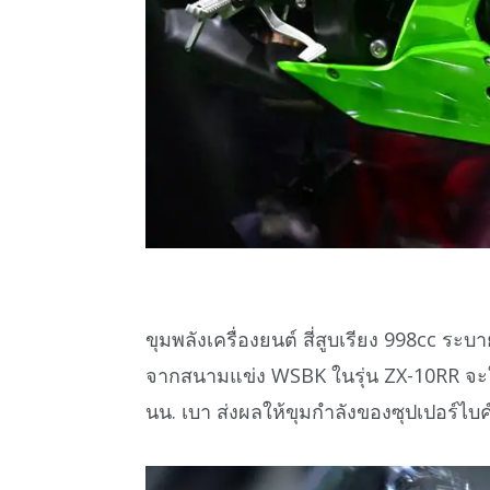
ขุมพลังเครื่องยนต์ สี่สูบเรียง 998cc ระ
จากสนามแข่ง WSBK ในรุ่น ZX-10RR จะใ
นน. เบา ส่งผลให้ขุมกำลังของซุปเปอร์ไบค์ค