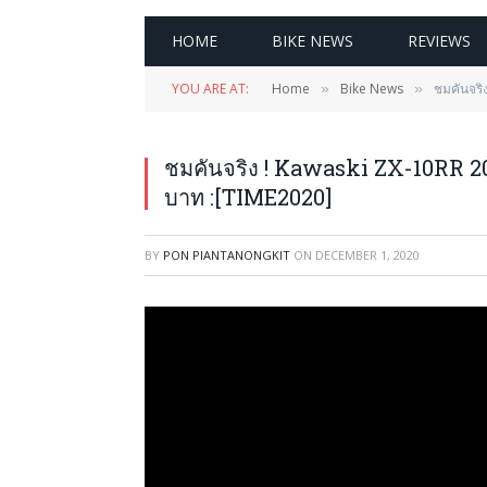
HOME
BIKE NEWS
REVIEWS
YOU ARE AT:
Home
Bike News
ชมคันจริ
»
»
ชมคันจริง ! Kawaski ZX-10RR 20
บาท :[TIME2020]
BY
PON PIANTANONGKIT
ON
DECEMBER 1, 2020