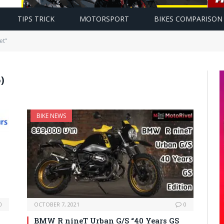
TIPS TRICK
MOTORSPORT
BIKES COMPARISON
et"
)
BIKE NEWS
0
OCTOBER 7, 2021
0
BMW R nineT Urban G/S “40 Years GS