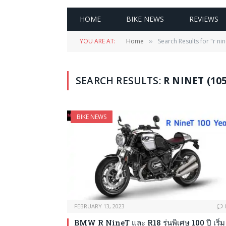
HOME
BIKE NEWS
REVIEWS
YOU ARE AT:
Home
Search Results for "r nin
»
SEARCH RESULTS:
R NINET (105
BIKE NEWS
FEBRUARY 13, 2023
BMW R NineT และ R18 รุ่นพิเศษ 100 ปี เริ่ม