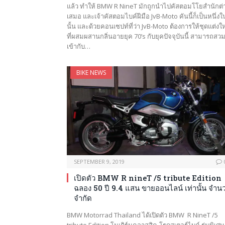
แล้ว ทำให้ BMW R NineT มักถูกนำไปคัสตอมโโยสำนักต่
เสมอ และเจ้าคัสตอมไบค์ฝีมือ JvB-Moto คันนี้ก็เป็นหนึ่งใ
นั้น และด้วยคอนเซปท์ที่ว่า JvB-Moto ต้องการให้ชุดแต่งใ
ที่ผสมผสานกลิ่นอายยุค 70’s กับยุคปัจจุบันนี้ สามารถสว
เข้ากับ…
BIKE NEWS
SEPTEMBER 9, 2019
เปิดตัว BMW R nineT /5 tribute Edition
ฉลอง 50 ปี 9.4 แสน ขายออนไลน์ เท่านั้น จำน
จำกัด
BMW Motorrad Thailand ได้เปิดตัว BMW R NineT /5
tribute Edition โมเดิร์นคลาสสิค-โรดสเตอร์ไบค์ รุ่นพิเศษ