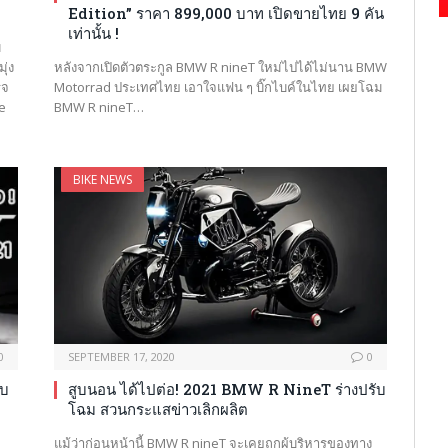
Edition” ราคา 899,000 บาท เปิดขายไทย 9 คัน
เท่านั้น !
บ
ุ่ง
หลังจากเปิดตัวตระกูล BMW R nineT ใหม่ไปได้ไม่นาน BMW
็จ
Motorrad ประเทศไทย เอาใจแฟน ๆ บิ๊กไบค์ในไทย เผยโฉม
e
BMW R nineT…
BIKE NEWS
0
SEPTEMBER 17, 2020
0
ับ
สูบนอน ได้ไปต่อ! 2021 BMW R NineT ร่างปรับ
โฉม สวนกระแสข่าวเลิกผลิต
แม้ว่าก่อนหน้านี้ BMW R nineT จะเคยถูกผู้บริหารของทาง