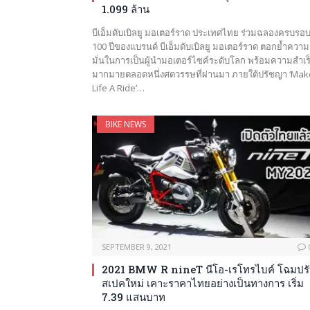
1.099 ล้าน
บีเอ็มดับเบิลยู มอเตอร์ราด ประเทศไทย ร่วมฉลองครบรอ
100 ปีของแบรนด์ บีเอ็มดับเบิลยู มอเตอร์ราด ตอกย้ำความม
มั่นในการเป็นผู้นำมอเตอร์ไซค์ระดับโลก พร้อมความสำเร
มากมายตลอดหนึ่งศตวรรษที่ผ่านมา ภายใต้ปรัชญา ‘Mak
Life A Ride’…
BIKE NEWS
SEPTEMBER 9, 2021
2021 BMW R nineT นีโอ-เรโทรไบค์ โฉมปร
สเปคใหม่ เคาะราคาไทยอย่างเป็นทางการ เริ่ม
7.39 แสนบาท