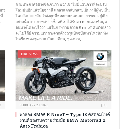
ค่ายประกาศอย่างชัดเจนว่า พวกเขาไม่มีแผนการที่จะปรับ
ดตัว
โฉมมันอีกแล้วนับจากนี้ แต่ล่าสุดกลับกลายเป็นว่ามีผู้พบเห็น
ี่
โฉมใหม่ของมันกำลังถูกขี่ทดสอบบนถนนสาธารณะอยู่เสีย
R…
อย่างนั้น จากภาพสปายช็อตที่เราได้รับมา ทางแหล่งข้อมูล
ต้นทางได้ระบุไว้ว่า แม้ในภาพรวมตัวรถ R nineT คันดังกล่าว
จะไม่ได้มีความแตกต่างจากตัวรถรุ่นปัจจุบันเท่าไหร่นัก ทั้ง
ในเรื่องของชุดระบบกันสะเทือน, ชุดเฟรม,…
BIKE NEWS
0
FEBRUARY 23, 2020
0
พาส่อง BMW R NineT – Type 18 คัสตอมไบค์
งานดีผลงานความร่วมมือ BMW Motorrad x
Auto Frabica