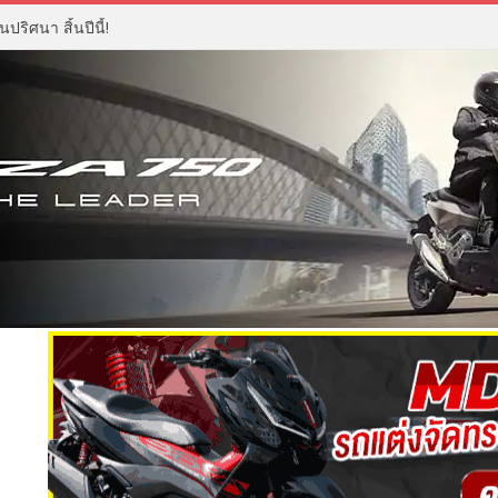
ZX Moto 500RR ราคา เตรียมเปิด เดือนนี้ ซูเปอร์สปอร์ต 4 สูบ เสียงเร้าใจ ดีไซน์ดุดัน