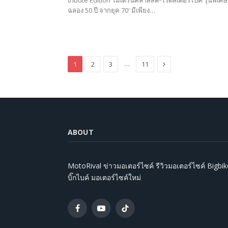
ฉลอง 50 ปี จากยุค 70′ มีเพียง…
Next
…
1
2
3
11
ABOUT
MotoRival ข่าวมอเตอร์ไซค์ รีวิวมอเตอร์ไซค์ Bigbik
บิ๊กไบค์ มอเตอร์ไซค์ใหม่
Facebook
YouTube
TikTok