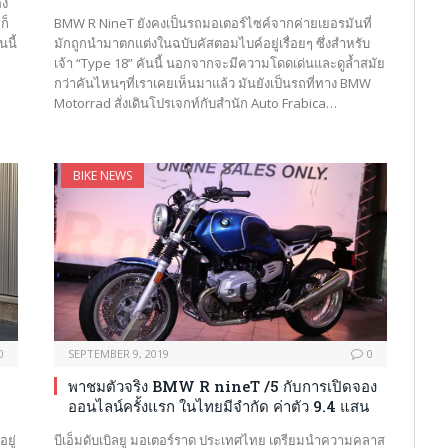
อง
ก็
BMW R NineT ยังคงเป็นรถมอเตอร์ไซค์จากค่ายเยอรมันที่
นนี้
มักถูกนำมาตกแต่งในฉบับคัสตอมไบค์อยู่เรื่อยๆ ซึ่งสำหรับ
เจ้า “Type 18” คันนี้ นอกจากจะมีความโดดเด่นและดูล้ำสมัย
กว่าคันไหนๆที่เราเคยเห็นมาแล้ว มันยังเป็นรถที่ทาง BMW
Motorrad สั่งเดินโปรเจกท์กับสำนัก Auto Frabica…
BIKE NEWS
0
SEPTEMBER 9, 2019
0
พาชมตัวจริง BMW R nineT /5 กับการเปิดจอง
ออนไลน์ครั้งแรก ในไทยมีจำกัด ค่าตัว 9.4 แสน
ยู่
บีเอ็มดับเบิลยู มอเตอร์ราด ประเทศไทย เตรียมนำความคลาส