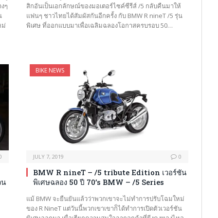
างๆ
สิกอันเป็นเอกลักษณ์ของมอเตอร์ไซค์ซีรีส์ /5 กลับคืนมาให้
น
แฟนๆ ชาวไทยได้สัมผัสกันอีกครั้ง กับ BMW R nineT /5 รุ่น
หม่
พิเศษ ที่ออกแบบมาเพื่อเฉลิมฉลองโอกาสครบรอบ 50…
ม
BIKE NEWS
0
JULY 7, 2019
0
BMW R nineT – /5 tribute Edition เวอร์ชัน
วน
พิเศษฉลอง 50 ปี 70’s BMW – /5 Series
แม้ BMW จะยืนยันแล้วว่าพวกเขาจะไม่ทำการปรับโฉมใหม่
ของ R NineT แต่วันนี้พวกเขาเขาก็ได้ทำการเปิดตัวเวอร์ชัน
พิเศษออกมา เพื่อเรียกความสนใจจากลูกค้าที่ยีงคงหลงไหล