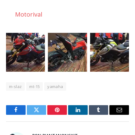
Motorival
m-slaz
mt-15
yamaha
Facebook
Twitter
Pinterest
LinkedIn
Tumblr
Email