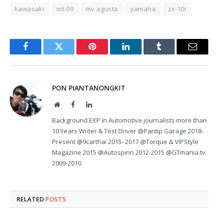
kawasaki
mt-09
mv agusta
yamaha
zx-10r
Facebook
Twitter
Pinterest
LinkedIn
Tumblr
Email
PON PIANTANONGKIT
Website
Facebook
LinkedIn
Background EXP in Automotive journalists more than
10 Years Writer & Test Driver @Pantip Garage 2018-
Present @9carthai 2015- 2017 @Torque & VIPStyle
Magazine 2015 @Autospinn 2012-2015 @GTmania.tv
2009-2010
RELATED
POSTS