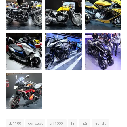
cb1100
concept
crf1000l
f3
h2r
honda