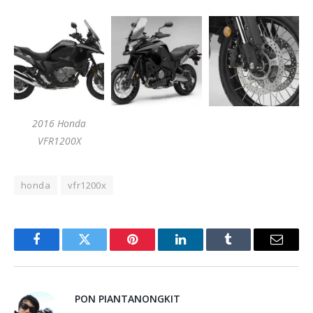
2016 Honda
VFR1200X
honda
vfr1200x
Facebook
Twitter
Pinterest
LinkedIn
Tumblr
Email
PON PIANTANONGKIT