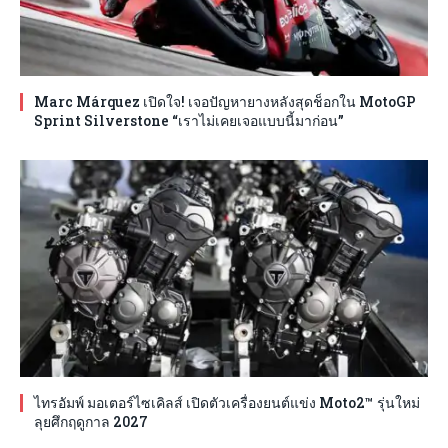
Marc Márquez เปิดใจ! เจอปัญหายางหลังสุดช็อกใน MotoGP
Sprint Silverstone “เราไม่เคยเจอแบบนี้มาก่อน”
ไทรอัมพ์ มอเตอร์ไซเคิลส์ เปิดตัวเครื่องยนต์แข่ง Moto2™ รุ่นใหม่
ลุยศึกฤดูกาล 2027