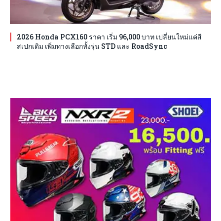
2026 Honda PCX160 ราคา เริ่ม 96,000 บาท เปลี่ยนใหม่แค่สี
สเปกเดิม เพิ่มทางเลือกทั้งรุ่น STD และ RoadSync