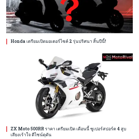
Honda เตรียมเปิดมอเตอร์ไซค์ 2 รุ่นปริศนา สิ้นปีนี้!
ZX Moto 500RR ราคา เตรียมเปิด เดือนนี้ ซูเปอร์สปอร์ต 4 สูบ
เสียงเร้าใจ ดีไซน์ดุดัน