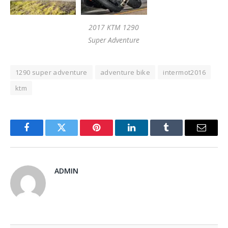
2017 KTM 1290
Super Adventure
1290 super adventure
adventure bike
intermot2016
ktm
Facebook
Twitter
Pinterest
LinkedIn
Tumblr
Email
ADMIN