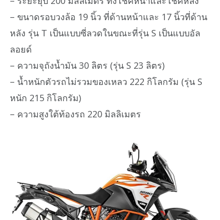
– ระยะยุบ 200 มิลลิเมตร ทั้งโช๊คหน้าและโช๊คหลัง
– ขนาดรอบวงล้อ 19 นิ้ว ที่ด้านหน้าและ 17 นิ้วที่ด้าน
หลัง รุ่น T เป็นแบบซี่ลวดในขณะที่รุ่น S เป็นแบบอัล
ลอยด์
– ความจุถังน้ำมัน 30 ลิตร (รุ่น S 23 ลิตร)
– น้ำหนักตัวรถไม่รวมของเหลว 222 กิโลกรัม (รุ่น S
หนัก 215 กิโลกรัม)
– ความสูงใต้ท้องรถ 220 มิลลิเมตร