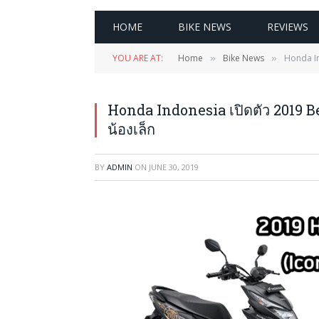
HOME
BIKE NEWS
REVIEWS
YOU ARE AT:
Home
Bike News
Honda Ind
»
»
Honda Indonesia เปิดตัว 2019 Bea
น้องเล็ก
BY
ADMIN
ON
JUNE 30, 2019