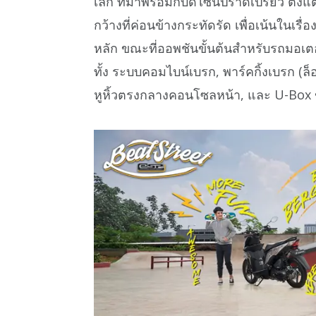
เล็ก ที่มาพร้อมกับดีไซน์ปราดเปรียว ตั้
กว้างที่ค่อนข้างกระทัดรัด เพื่อเน้นในเร
หลัก ขณะที่ออพชันขั้นต้นสำหรับรถมอเตอ
ทั้ง ระบบคอมไบน์เบรก, พาร์คกิ้งเบรก (ล
หูหิ้วตรงกลางคอนโซลหน้า, และ U-Box 