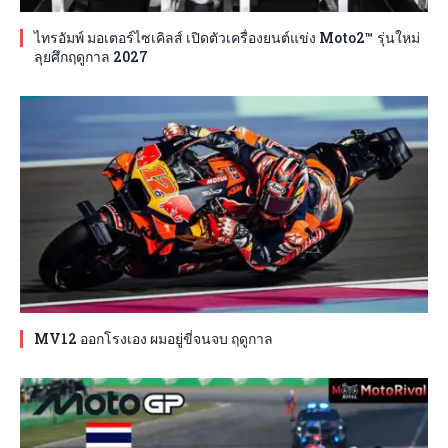
ไทรอัมพ์ มอเตอร์ไซเคิลส์ เปิดตัวเครื่องยนต์แข่ง Moto2™ รุ่นใหม่
ลุยศึกฤดูกาล 2027
MV12 ออกโรงเอง ผมอยู่ขี่จนจบ ฤดูกาล