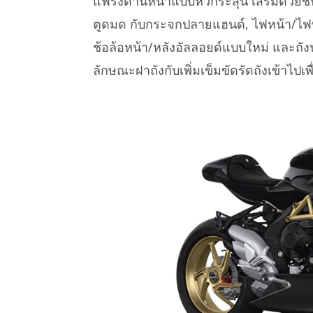
แฟริ่งด้านหน้าแบบหัวกระสุน เสริมด้วยชั้น
ตูดมด กับกระจกปลายแฮนด์, ไฟหน้า/ไฟท
ช้อล้อหน้า/หลังอัลลอยด์แบบใหม่ และถังน้
ลักษณะฝาถังกับเพิ่มเข็มขัดรัดถังเข้าไปเ