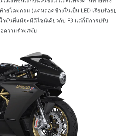
วิ่งเล็ทชิ้นเล็กบนวินชิลด์ และแฟริ่งด้านท้ายทรง
้ายโคมกลม (แต่หลอดข้างในเป็น LED เรียบร้อย),
ำมันที่แม้จะมีดีไซน์เดียวกับ F3 แต่ก็มีการปรับ
พื่อความร่วมสมัย