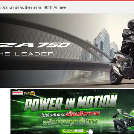
2027 Suzuki GSX-R750 สปอร์ต 750cc มาพร้อมสีครบรอบ 40th Anniversary