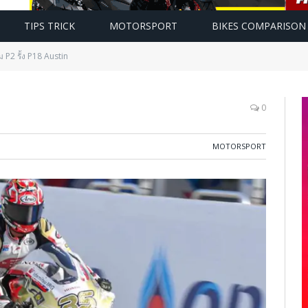
TIPS TRICK
MOTORSPORT
BIKES COMPARISON
ม P2 รั้ง P18 Austin
0
MOTORSPORT