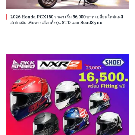
2026 Honda PCX160 ราคา เริ่ม 96,000 บาท เปลี่ยนใหม่แค่สี
สเปกเดิม เพิ่มทางเลือกทั้งรุ่น STD และ RoadSync