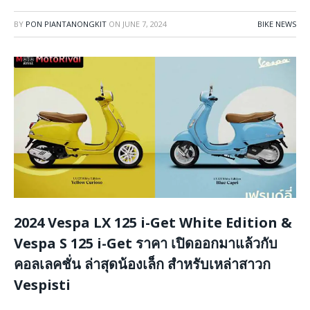
BY
PON PIANTANONGKIT
ON
JUNE 7, 2024
BIKE NEWS
2024 Vespa LX 125 i-Get White Edition &
Vespa S 125 i-Get ราคา เปิดออกมาแล้วกับ
คอลเลคชั่น ล่าสุดน้องเล็ก สำหรับเหล่าสาวก
Vespisti