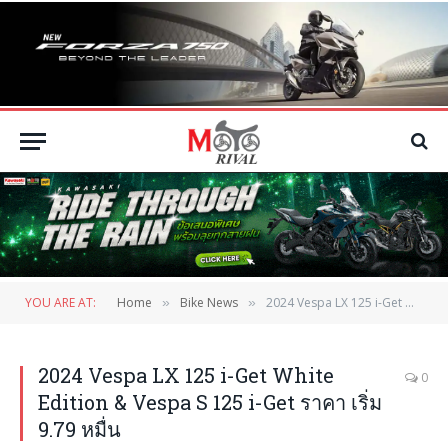
YOU ARE AT:
Home
Bike News
2024 Vespa LX 125 i-Get White Edition & Vespa S 125 i-Get ราคา เริ่ม 9.79 หมื่น
»
»
2024 Vespa LX 125 i-Get White
0
Edition & Vespa S 125 i-Get ราคา เริ่ม
9.79 หมื่น