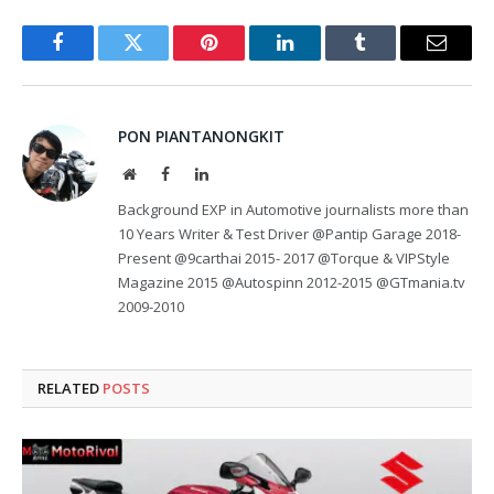
Facebook
Twitter
Pinterest
LinkedIn
Tumblr
Email
PON PIANTANONGKIT
Website
Facebook
LinkedIn
Background EXP in Automotive journalists more than
10 Years Writer & Test Driver @Pantip Garage 2018-
Present @9carthai 2015- 2017 @Torque & VIPStyle
Magazine 2015 @Autospinn 2012-2015 @GTmania.tv
2009-2010
RELATED
POSTS