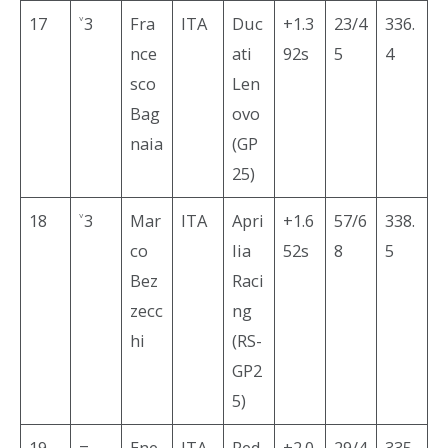
17
˅3
Fra
ITA
Duc
+1.3
23/4
336.
nce
ati
92s
5
4
sco
Len
Bag
ovo
naia
(GP
25)
18
˅3
Mar
ITA
Apri
+1.6
57/6
338.
co
lia
52s
8
5
Bez
Raci
zecc
ng
hi
(RS-
GP2
5)
19
=
Ene
ITA
Red
+2.0
29/4
335.