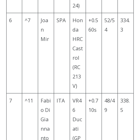
24)
6
^7
Joa
SPA
Hon
+0.5
52/5
334.
n
da
60s
4
3
Mir
HRC
Cast
rol
(RC
213
V)
7
^11
Fabi
ITA
VR4
+0.7
48/4
338.
o Di
6
10s
9
5
Gia
Duc
nna
ati
nto
(GP