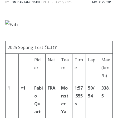
BY
PON PIANTANONGKIT
ON
FEBRUARY 5, 2025
MOTORSPORT
2025 Sepang Test วันแรก
Rid
Nat
Tea
Tim
Lap
Max
er
m
e
(km
/h)
1
^1
Fabi
FRA
Mo
1:57
50/
338.
o
nst
.555
54
5
Qu
er
s
art
Ya