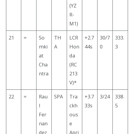
(YZ
R-
M1)
21
=
So
TH
LCR
+2.7
30/7
333.
mki
A
Hon
44s
0
3
at
da
Cha
(RC
ntra
213
V)*
22
=
Rau
SPA
Tra
+3.7
3/24
338.
l
ckh
33s
5
Fer
ous
nan
e
dez
Apri