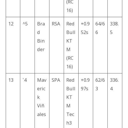
(RC
16)
12
^5
Bra
RSA
Red
+0.9
64/6
338.
d
Bull
52s
6
5
Bin
KT
der
M
(RC
16)
13
˅4
Mav
SPA
Red
+0.9
62/6
336.
eric
Bull
97s
3
4
k
KT
Viñ
M
ales
Tec
h3