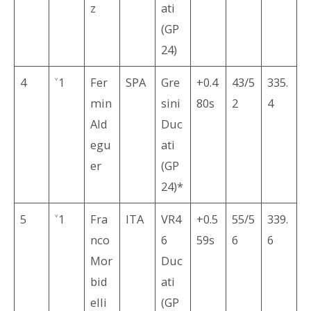
z
ati
(GP
24)
4
˅1
Fer
SPA
Gre
+0.4
43/5
335.
min
sini
80s
2
4
Ald
Duc
egu
ati
er
(GP
24)*
5
˅1
Fra
ITA
VR4
+0.5
55/5
339.
nco
6
59s
6
6
Mor
Duc
bid
ati
elli
(GP