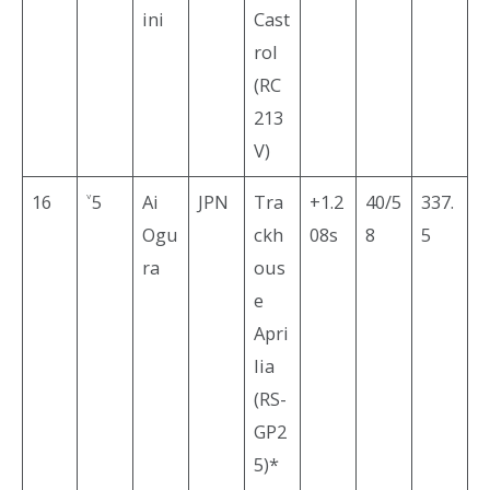
ini
Cast
rol
(RC
213
V)
16
˅5
Ai
JPN
Tra
+1.2
40/5
337.
Ogu
ckh
08s
8
5
ra
ous
e
Apri
lia
(RS-
GP2
5)*