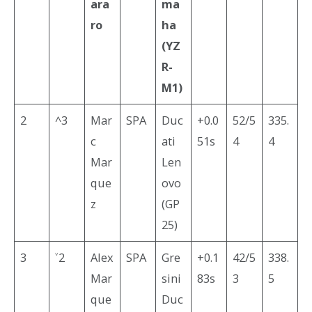
ara
ma
ro
ha
(YZ
R-
M1)
2
^3
Mar
SPA
Duc
+0.0
52/5
335.
c
ati
51s
4
4
Mar
Len
que
ovo
z
(GP
25)
3
˅2
Alex
SPA
Gre
+0.1
42/5
338.
Mar
sini
83s
3
5
que
Duc