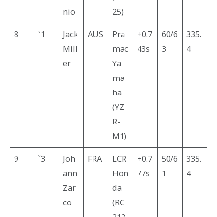
nio
25)
8
˅1
Jack
AUS
Pra
+0.7
60/6
335.
Mill
mac
43s
3
4
er
Ya
ma
ha
(YZ
R-
M1)
9
˅3
Joh
FRA
LCR
+0.7
50/6
335.
ann
Hon
77s
1
4
Zar
da
co
(RC
213