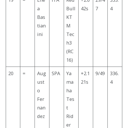
a
Bull
42s
7
4
Bas
KT
tian
M
ini
Tec
h3
(RC
16)
20
=
Aug
SPA
Ya
+2.1
9/49
336.
ust
ma
21s
4
o
ha
Fer
Tes
nan
t
dez
Rid
er