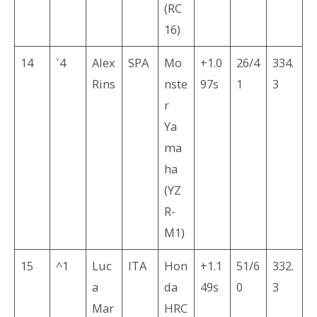
(RC
16)
14
˅4
Alex
SPA
Mo
+1.0
26/4
334.
Rins
nste
97s
1
3
r
Ya
ma
ha
(YZ
R-
M1)
15
^1
Luc
ITA
Hon
+1.1
51/6
332.
a
da
49s
0
3
Mar
HRC