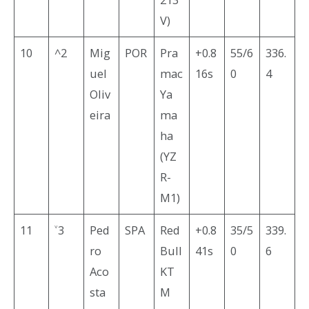
V)
10
^2
Mig
POR
Pra
+0.8
55/6
336.
uel
mac
16s
0
4
Oliv
Ya
eira
ma
ha
(YZ
R-
M1)
11
˅3
Ped
SPA
Red
+0.8
35/5
339.
ro
Bull
41s
0
6
Aco
KT
sta
M