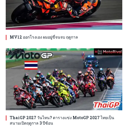
MV12 ออกโรงเอง ผมอยู่ขี่จนจบ ฤดูกาล
ThaiGP 2027 วันไหน? ตารางแข่ง MotoGP 2027 ไทยเป็น
สนามเปิดฤดูกาล 3 ปีซ้อน