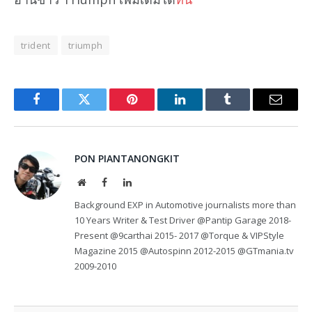
trident
triumph
Facebook
Twitter
Pinterest
LinkedIn
Tumblr
Email
PON PIANTANONGKIT
Website
Facebook
LinkedIn
Background EXP in Automotive journalists more than
10 Years Writer & Test Driver @Pantip Garage 2018-
Present @9carthai 2015- 2017 @Torque & VIPStyle
Magazine 2015 @Autospinn 2012-2015 @GTmania.tv
2009-2010