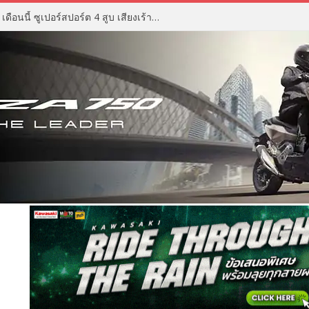
ZX Moto 500RR ราคา เตรียมเปิด เดือนนี้ ซูเปอร์สปอร์ต 4 สูบ เสียงเร้าใจ ดีไซน์ดุดัน