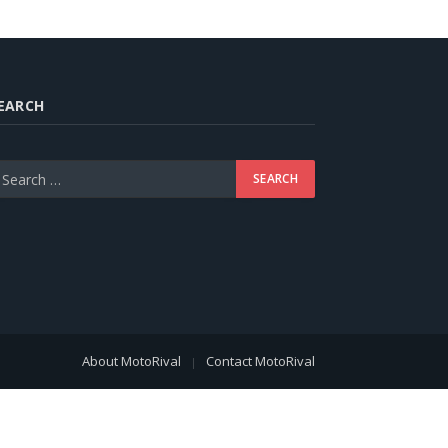
EARCH
About MotoRival
Contact MotoRival