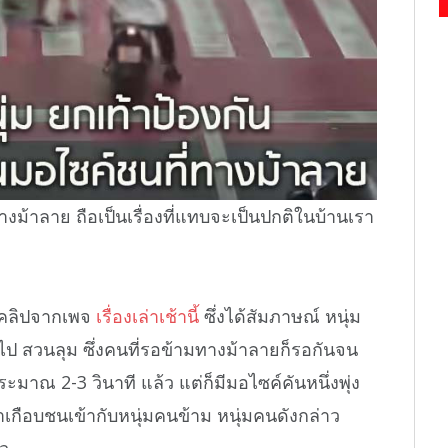
งม้าลาย ถือเป็นเรื่องที่แทบจะเป็นปกติในบ้านเรา
 คลิปจากเพจ
เรื่องเล่าเช้านี้
ซึ่งได้สัมภาษณ์ หนุ่ม
ไป สวนลุม ซึ่งคนที่รอข้ามทางม้าลายก็รอกันจน
มาณ 2-3 วินาที แล้ว แต่ก็มีมอไซค์คันหนึ่งพุ่ง
าเกือบชนเข้ากับหนุ่มคนข้าม หนุ่มคนดังกล่าว
ัว