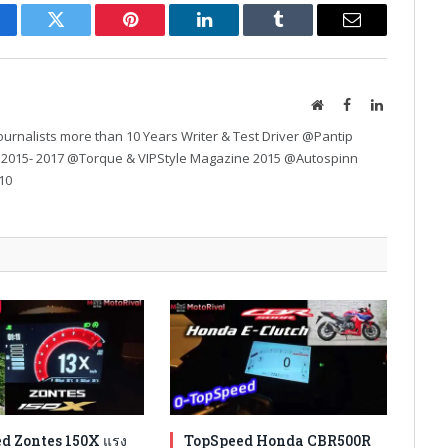
cebook
Twitter
Pinterest
LinkedIn
Tumblr
Email
Website
Facebook
LinkedIn
urnalists more than 10 Years Writer & Test Driver @Pantip
 2015- 2017 @Torque & VIPStyle Magazine 2015 @Autospinn
10
d Zontes 150X แรง
TopSpeed Honda CBR500R