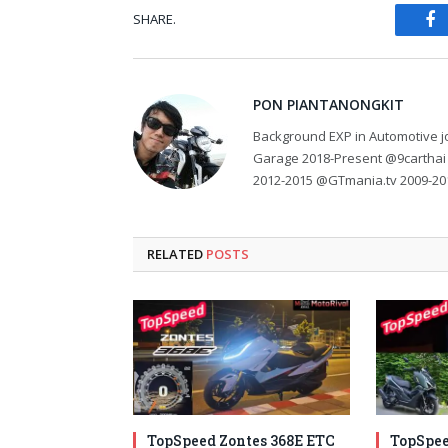
SHARE.
Fa
PON PIANTANONGKIT
Background EXP in Automotive jo
Garage 2018-Present @9carthai
2012-2015 @GTmania.tv 2009-20
RELATED
POSTS
TopSpeed Zontes 368E ETC
TopSpee