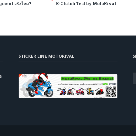
egment จริงไหม?
E-Clutch Test by MotoRival
STICKER LINE MOTORIVAL
S
e