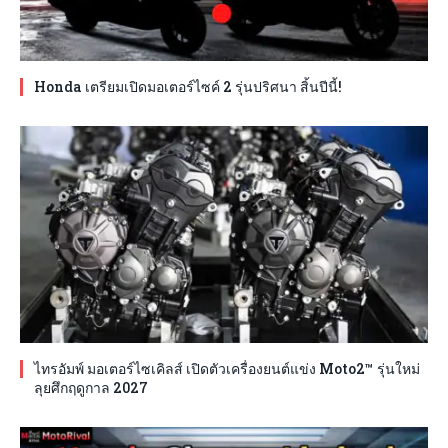
Honda เตรียมเปิดมอเตอร์ไซค์ 2 รุ่นปริศนา สิ้นปีนี้!
ไทรอัมพ์ มอเตอร์ไซเคิลส์ เปิดตัวเครื่องยนต์แข่ง Moto2™ รุ่นใหม่
ลุยศึกฤดูกาล 2027