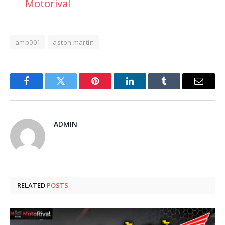
Motorival
amb001
aston martin
Facebook
Twitter
Pinterest
LinkedIn
Tumblr
Email
ADMIN
RELATED
POSTS