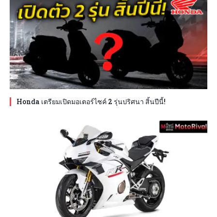
Honda เตรียมเปิดมอเตอร์ไซค์ 2 รุ่นปริศนา สิ้นปีนี้!