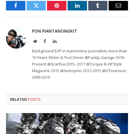
Facebook
Twitter
Pinterest
LinkedIn
Tumblr
Email
PON PIANTANONGKIT
Website
Facebook
LinkedIn
Background EXP in Automotive journalists more than
10 Years Writer & Test Driver @Pantip Garage 2018-
Present @9carthai 2015- 2017 @Torque & VIPStyle
Magazine 2015 @Autospinn 2012-2015 @GTmania.tv
2009-2010
RELATED
POSTS