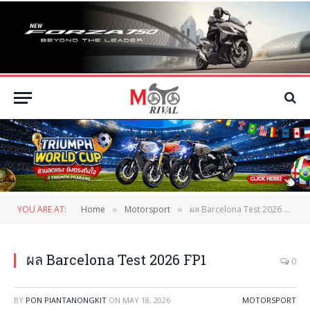
YOU ARE AT:
Home
Motorsport
ผล Barcelona Test 2026 FP1
»
»
ผล Barcelona Test 2026 FP1
0
BY
PON PIANTANONGKIT
ON
MAY 18, 2026
MOTORSPORT