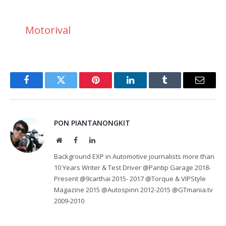
Motorival
Facebook
Twitter
Pinterest
LinkedIn
Tumblr
Email
PON PIANTANONGKIT
Website
Facebook
LinkedIn
Background EXP in Automotive journalists more than
10 Years Writer & Test Driver @Pantip Garage 2018-
Present @9carthai 2015- 2017 @Torque & VIPStyle
Magazine 2015 @Autospinn 2012-2015 @GTmania.tv
2009-2010