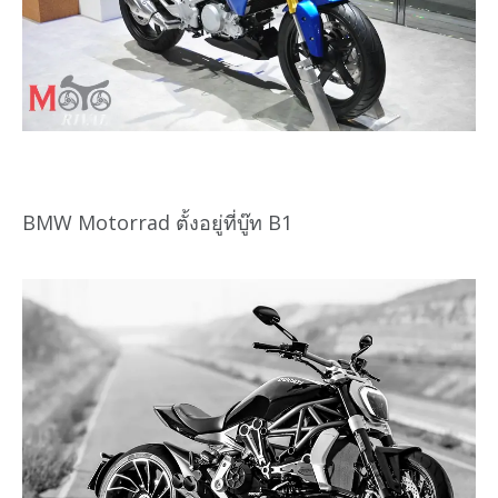
BMW Motorrad ตั้งอยู่ที่บู๊ท B1