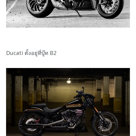
Ducati ตั้งอยู่ที่บู๊ท B2