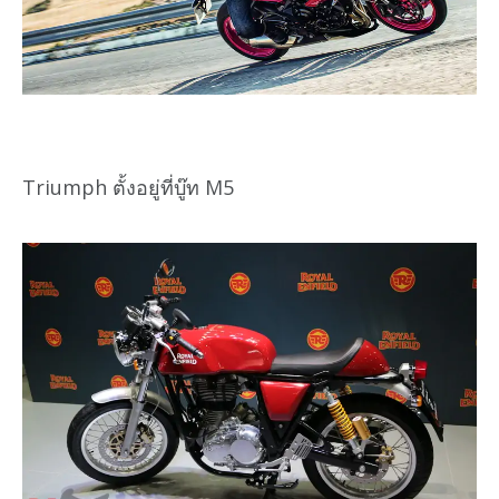
Triumph ตั้งอยู่ที่บู๊ท M5