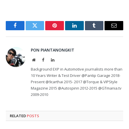
Facebook
Twitter
Pinterest
LinkedIn
Tumblr
Email
PON PIANTANONGKIT
Website
Facebook
LinkedIn
Background EXP in Automotive journalists more than
10 Years Writer & Test Driver @Pantip Garage 2018-
Present @9carthai 2015- 2017 @Torque & VIPStyle
Magazine 2015 @Autospinn 2012-2015 @GTmania.tv
2009-2010
RELATED
POSTS